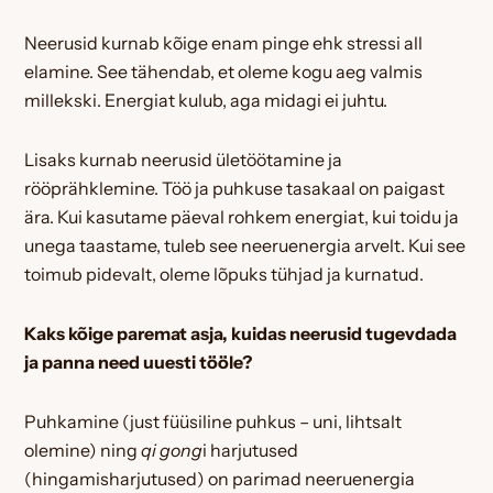
Neerusid kurnab kõige enam pinge ehk stressi all
elamine. See tähendab, et oleme kogu aeg valmis
millekski. Energiat kulub, aga midagi ei juhtu.
Lisaks kurnab neerusid ületöötamine ja
rööprähklemine. Töö ja puhkuse tasakaal on paigast
ära. Kui kasutame päeval rohkem energiat, kui toidu ja
unega taastame, tuleb see neeruenergia arvelt. Kui see
toimub pidevalt, oleme lõpuks tühjad ja kurnatud.
Kaks kõige paremat asja, kuidas neerusid tugevdada
ja panna need uuesti tööle?
Puhkamine (just füüsiline puhkus – uni, lihtsalt
olemine) ning
qi gong
i harjutused
(hingamisharjutused) on parimad neeruenergia