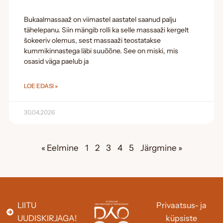
Bukaalmassaaž on viimastel aastatel saanud palju
tähelepanu. Siin mängib rolli ka selle massaaži kergelt
šokeeriv olemus, sest massaaži teostatakse
kummikinnastega läbi suuõõne. See on miski, mis
osasid väga paelub ja
LOE EDASI »
30.04.2026
« Eelmine
1
2
3
4
5
Järgmine »
LIITU
Privaatsus- ja
UUDISKIRJAGA!
küpsiste