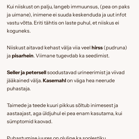
Kui niiskust on palju, langeb immuunsus, (pea on paks
ja uimane), inimene ei suuda keskenduda ja uut infot
vastu võtta. Eriti tähtis on laste puhul, et niiskus ei
koguneks.
Niiskust aitavad kehast välja viia veel
hirss
(pudruna)
ja
pisarhein
. Viimane tugevdab ka seedimist.
Seller ja petersell
soodustavad urineerimist ja viivad
jääkained välja.
Kasemahl
on väga hea neerude
puhastaja.
Taimede ja teede kuuri pikkus sõltub inimesest ja
aastaajast, aga üldjuhul ei pea enam kasutama, kui
sümptomid kaovad.
Puhastumise juures on oluline ka soolestiku