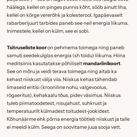
häälega, kellel on pinges punnis kõht, sööb ainult liha,
kellel on kõrge vererõhk ja kolesterool. Igapäevaselt
rabarberijuurt tarbides paneb see neil energia liikuma.
Inimestele, kellel on külm, see ei sobi.
Tsitruseliste koor
on pehmema toimega ning paneb
samuti seedekulglas energia (sh toidu) liikuma. Hiina
meditsiinis kasutatakse põhiliselt
mandariinikoort
.
See on mõru ja veidi terava toimega ning aitab ka
kehast niiskust välja viia. Niiskus kehas tähendab
limaseid eritisi (krooniline nohu, valgevoolus,
rögaeritus), kehakaalu tõus, pidev väsimus. Niiskus
tuleb piimatoodetest, nisujahust, suhkrust ja
temperatuurilt külmadest toitudest-jookidest.
Kõhunäärme ehk põrna energia töötleb niiskust ja talle
ei meeldi külm. Seega on soovitame juua sooja vett.