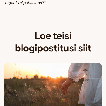
organismi puhastada?“
Loe teisi
blogipostitusi siit
Page
Page
Page
Page
Page