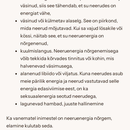
väsinud, siis see tähendab, et su neerudes on
energiat vähe,
väsinud või külmetav alaselg. See on piirkond,
mida neerud mõjutavad. Kui sa vajud lösakile või
kössi, näitab see, et su neeruenergia on
nõrgenenud,
kuulmislangus. Neeruenergia nõrgenemisega
võib tekkida kõrvades tinnitus või kohin, mis
halvenevad väsimusega,
alanenud libiido või viljatus. Kuna neerudes asub
meie pärilik energia ja neerud vastutavad selle
energia edasiviimise eest, on ka
seksuaalenergia seotud neerudega,
lagunevad hambad, juuste hallinemine
Ka vanematel inimestel on neeruenergia nõrgem,
elamine kulutab seda.