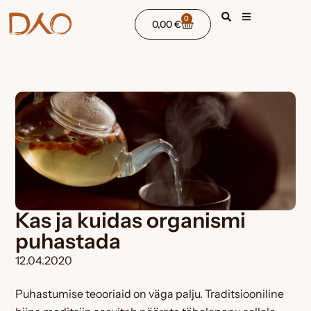
Skip
0
Cart
0,00
€
to
content
Kas ja kuidas organismi
puhastada
12.04.2020
Puhastumise teooriaid on väga palju. Traditsiooniline