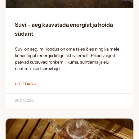
Suvi – aeg kasvatada energiat ja hoida
südant
Suvi on aeg, mil loodus on oma täies õies ning ka meie
kehas liigub energia kõige aktiivsemalt. Pikad valged
päevad kutsuvad rohkem liikuma, suhtlema ja elu
nautima, kuid samal ajal
LOE EDASI »
20.07.2026