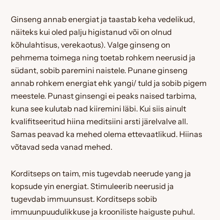
Ginseng annab energiat ja taastab keha vedelikud,
näiteks kui oled palju higistanud või on olnud
kõhulahtisus, verekaotus). Valge ginseng on
pehmema toimega ning toetab rohkem neerusid ja
südant, sobib paremini naistele. Punane ginseng
annab rohkem energiat ehk yangi/ tuld ja sobib pigem
meestele. Punast ginsengi ei peaks naised tarbima,
kuna see kulutab nad kiiremini läbi. Kui siis ainult
kvalifitseeritud hiina meditsiini arsti järelvalve all.
Samas peavad ka mehed olema ettevaatlikud. Hiinas
võtavad seda vanad mehed.
Korditseps on taim, mis tugevdab neerude yang ja
kopsude yin energiat. Stimuleerib neerusid ja
tugevdab immuunsust. Korditseps sobib
immuunpuudulikkuse ja krooniliste haiguste puhul.