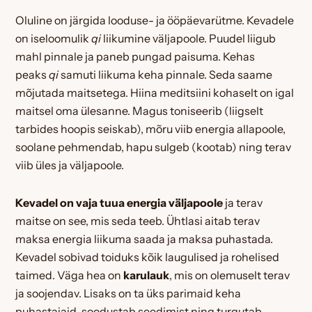
Oluline on järgida looduse- ja ööpäevarütme. Kevadele
on iseloomulik
qi
liikumine väljapoole. Puudel liigub
mahl pinnale ja paneb pungad paisuma. Kehas
peaks
qi
samuti liikuma keha pinnale. Seda saame
mõjutada maitsetega. Hiina meditsiini kohaselt on igal
maitsel oma ülesanne. Magus toniseerib (liigselt
tarbides hoopis seiskab), mõru viib energia allapoole,
soolane pehmendab, hapu sulgeb (kootab) ning terav
viib üles ja väljapoole.
Kevadel on vaja tuua energia väljapoole
ja terav
maitse on see, mis seda teeb. Ühtlasi aitab terav
maksa energia liikuma saada ja maksa puhastada.
Kevadel sobivad toiduks kõik laugulised ja rohelised
taimed. Väga hea on
karulauk
, mis on olemuselt terav
ja soojendav. Lisaks on ta üks parimaid keha
puhastajaid, soodustab seedimist ning turgutab