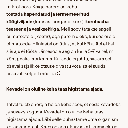
mikrofloora. Kõige parem on keha
toetada
hapendatud ja fermenteeritud
köögiviljade
(kapsas, porgand, kurk),
kombucha,
teeseene ja vesikeefiriga
. Meil soovitatakse sageli
piimatooteid (keefir), aga parem oleks, kui see ei ole
piimatoode. Hiinlastel on ütlus, et kui kõht läbi ei käi,
siis aju ei tööta. Jämesoole aeg on kella 5-7 vahel, mil
kõht peaks läbi käima. Kui seda ei juhtu, siis ära sel
päeval asjalikke otsuseid vastu võta, sa ei suuda
piisavalt selgelt mõelda 🙂
Kevadel on oluline keha taas higistama ajada.
Talvel tuleb energia hoida keha sees, et seda kevadeks
ja suveks koguda. Kevadel on oluline keha taas
higistama ajada. Läbi selle puhastame oma organismi
ka jääkainetest. Käes on aeg aktiivseks liikumiseks ja