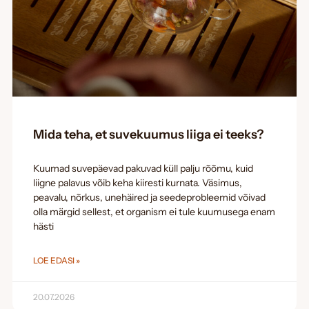
Mida teha, et suvekuumus liiga ei teeks?
Kuumad suvepäevad pakuvad küll palju rõõmu, kuid
liigne palavus võib keha kiiresti kurnata. Väsimus,
peavalu, nõrkus, unehäired ja seedeprobleemid võivad
olla märgid sellest, et organism ei tule kuumusega enam
hästi
LOE EDASI »
20.07.2026