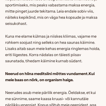
sportimiseks, mis peaks vabastama maksa energia,
mitte pinget juurde tekitama. Leia endale sobiv viis,
näiteks kepikõnd, mis on väga hea kopsude ja maksa
seisukohast.
Kuna me elame külmas ja niiskes kliimas, vajame me
rohkem soojust ning selleks on hea saunas käimine.
Lisaks aitab saun meie kehas energia ringlemas hoida,
eriti liigestes. Korra nädalas on täiesti piisav
saunatada, tihedam käimine kurnab südant.
Neerud on hiina meditsiini mõttes vundament.
Kui
meie baas on nõrk, on organism haige.
Neerudes asub meie pärilik energia. Öeldakse, et kui
me sünnime, saame kaasa kruusi- või kannutäie
pärilikku energiat. Kogus sõltub meie geenidest, aga