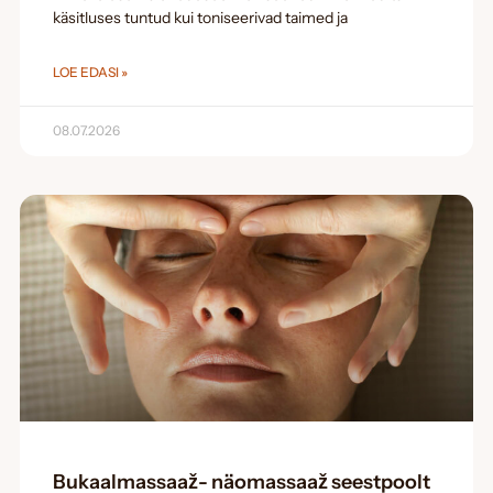
käsitluses tuntud kui toniseerivad taimed ja
LOE EDASI »
08.07.2026
Bukaalmassaaž- näomassaaž seestpoolt