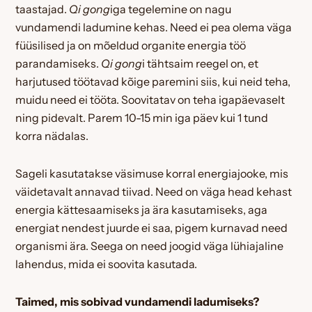
taastajad.
Qi gong
iga tegelemine on nagu
vundamendi ladumine kehas. Need ei pea olema väga
füüsilised ja on mõeldud organite energia töö
parandamiseks.
Qi gong
i tähtsaim reegel on, et
harjutused töötavad kõige paremini siis, kui neid teha,
muidu need ei tööta. Soovitatav on teha igapäevaselt
ning pidevalt. Parem 10-15 min iga päev kui 1 tund
korra nädalas.
Sageli kasutatakse väsimuse korral energiajooke, mis
väidetavalt annavad tiivad. Need on väga head kehast
energia kättesaamiseks ja ära kasutamiseks, aga
energiat nendest juurde ei saa, pigem kurnavad need
organismi ära. Seega on need joogid väga lühiajaline
lahendus, mida ei soovita kasutada.
Taimed, mis sobivad vundamendi ladumiseks?