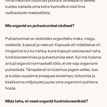
hiina meditsiin soovitab pöörata tähelepanu sellele,
kuidas toetada oma keha loomulikul viisil ilma
radikaalsete meetoditeta.
Mis organid on puhastumisel olulised?
Puhastumisel on olulisteks organiteks maks, magu,
soolestik, kopsud ja neerud. Kopsude all mõeldakse nii
hingamist kui ka nahka, kuna kopsud vastutavad naha
funktsioneerimise ja puhastumise eest. Kui me hoiame
antud organid normaalselt töös, ei ole vaja organismi
puhastada. Tänapäeval on küsimus pigem selles, kas
ja kuidas suudame praeguse elutempo, toitumise ja
keskkonna mõjutuste juures oma organismi puhtana
hoida.
Mida teha, et need organid funktsioneeriksid?