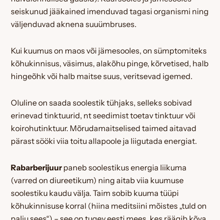
seiskunud jääkained imenduvad tagasi organismi ning
väljenduvad aknena suuümbruses.
Kui kuumus on maos või jämesooles, on sümptomiteks
kõhukinnisus, väsimus, alakõhu pinge, kõrvetised, halb
hingeõhk või halb maitse suus, veritsevad igemed.
Oluline on saada soolestik tühjaks, selleks sobivad
erinevad tinktuurid, nt seedimist toetav tinktuur või
koirohutinktuur. Mõrudamaitselised taimed aitavad
pärast sööki viia toitu allapoole ja liigutada energiat.
Rabarberijuur
paneb soolestikus energia liikuma
(varred on diureetikum) ning aitab viia kuumuse
soolestiku kaudu välja. Taim sobib kuuma tüüpi
kõhukinnisuse korral (hiina meditsiini mõistes „tuld on
palju sees“) – see on tugev eesti mees, kes räägib kõva