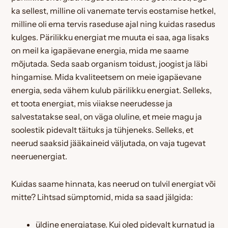
ka sellest, milline oli vanemate tervis eostamise hetkel,
milline oli ema tervis raseduse ajal ning kuidas rasedus
kulges. Pärilikku energiat me muuta ei saa, aga lisaks
on meil ka igapäevane energia, mida me saame
mõjutada. Seda saab organism toidust, joogist ja läbi
hingamise. Mida kvaliteetsem on meie igapäevane
energia, seda vähem kulub pärilikku energiat. Selleks,
et toota energiat, mis viiakse neerudesse ja
salvestatakse seal, on väga oluline, et meie magu ja
soolestik pidevalt täituks ja tühjeneks. Selleks, et
neerud saaksid jääkaineid väljutada, on vaja tugevat
neeruenergiat.
Kuidas saame hinnata, kas neerud on tulvil energiat või
mitte? Lihtsad sümptomid, mida sa saad jälgida:
üldine energiatase. Kui oled pidevalt kurnatud ja