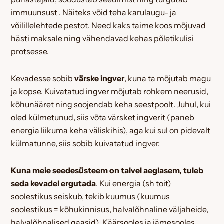
immuunsust . Näiteks võid teha karulaugu- ja
võilillelehtede pestot. Need kaks taime koos mõjuvad
hästi maksale ning vähendavad kehas põletikulisi
protsesse.
Kevadesse sobib
värske ingver
, kuna ta mõjutab magu
ja kopse. Kuivatatud ingver mõjutab rohkem neerusid,
kõhunääret ning soojendab keha seestpoolt. Juhul, kui
oled külmetunud, siis võta värsket ingverit (paneb
energia liikuma keha väliskihis), aga kui sul on pidevalt
külmatunne, siis sobib kuivatatud ingver.
Kuna meie seedesüsteem on talvel aeglasem, tuleb
seda kevadel ergutada
. Kui energia (sh toit)
soolestikus seiskub, tekib kuumus (kuumus
soolestikus = kõhukinnisus, halvalõhnaline väljaheide,
halvalõhnalised gaasid). Käärsooles ja jämesooles