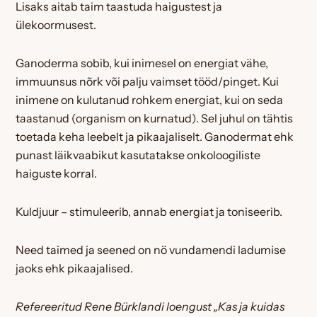
Lisaks aitab taim taastuda haigustest ja
ülekoormusest.
Ganoderma sobib, kui inimesel on energiat vähe,
immuunsus nõrk või palju vaimset tööd/pinget. Kui
inimene on kulutanud rohkem energiat, kui on seda
taastanud (organism on kurnatud). Sel juhul on tähtis
toetada keha leebelt ja pikaajaliselt. Ganodermat ehk
punast läikvaabikut kasutatakse onkoloogiliste
haiguste korral.
Kuldjuur – stimuleerib, annab energiat ja toniseerib.
Need taimed ja seened on nö vundamendi ladumise
jaoks ehk pikaajalised.
Refereeritud Rene Bürklandi loengust „Kas ja kuidas